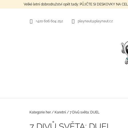
K
Přejít
Velké letní dobrodružství opět tady: PŮJČTE SI DESKOVKY NA C
na
O
ZPĚT
ZPĚT
obsah
DO
DO
Š
OBCHODU
OBCHODU
+420 606 604 252
playnaut@playnaut.cz
Í
K
Domů
Kategorie her
/
Karetní
/
7 Divů světa: DUEL
NA VLNÁCH NEZNÁMA
7 DIVŮ SVĚTA: DUEL