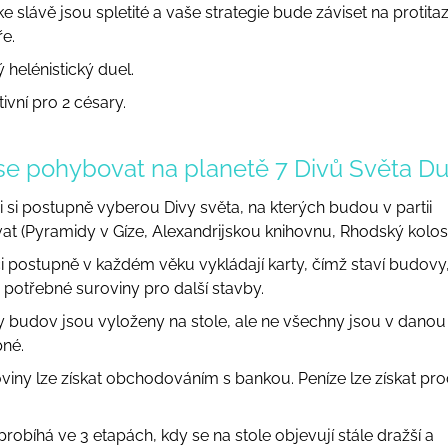
e slávě jsou spletité a vaše strategie bude záviset na protita
e.
 helénistický duel.
tivní pro 2 césary.
se pohybovat na planetě 7 Divů Světa Du
či si postupně vyberou Divy světa, na kterých budou v partii
at (Pyramidy v Gíze, Alexandrijskou knihovnu, Rhodský kolos,.
či postupně v každém věku vykládají karty, čímž staví budovy,
i potřebné suroviny pro další stavby.
ty budov jsou vyloženy na stole, ale ne všechny jsou v danou 
né.
oviny lze získat obchodováním s bankou. Peníze lze získat pr
.
probíhá ve 3 etapách, kdy se na stole objevují stále dražší a