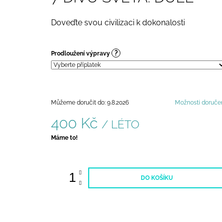
400 Kč
Doveďte svou civilizaci k dokonalosti
?
Prodloužení výpravy
Můžeme doručit do:
9.8.2026
Možnosti doruče
400 Kč
/ LÉTO
Měrná
Máme to!
cena:
DO KOŠÍKU