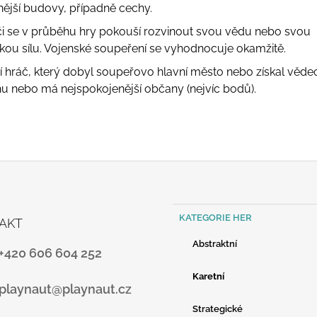
ější budovy, případně cechy.
či se v průběhu hry pokouší rozvinout svou vědu nebo svou
kou sílu. Vojenské soupeření se vyhodnocuje okamžitě.
ězí hráč, který dobyl soupeřovo hlavní město nebo získal věd
u nebo má nejspokojenější občany (nejvíc bodů).
K
Přeskočit
KATEGORIE HER
AKT
A
kategorie
T
Abstraktní
E
+420 606 604 252
G
O
Karetní
playnaut@playnaut.cz
R
I
Strategické