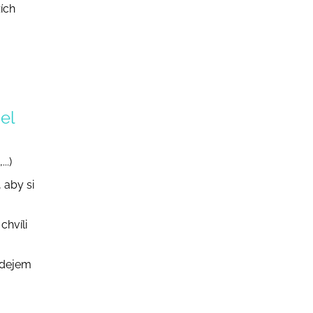
zích
el
..)
 aby si
chvíli
odejem