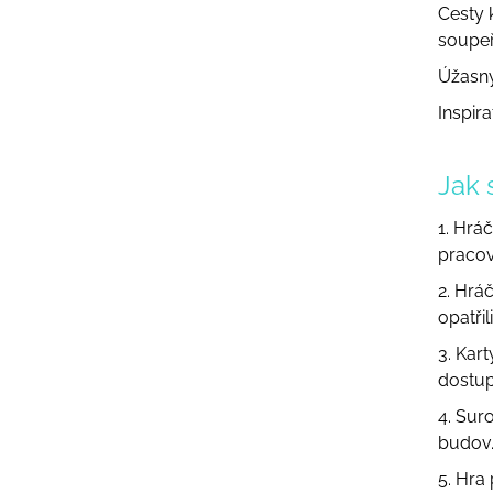
Cesty k
soupeř
Úžasný
Inspira
Jak 
1. Hrá
pracov
2. Hrá
opatřil
3. Kar
dostup
4. Sur
budov
5. Hra 