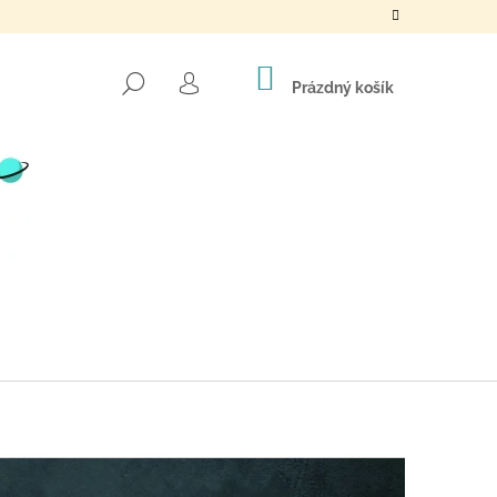
NÁKUPNÍ
HLEDAT
KOŠÍK
Prázdný košík
PŘIHLÁŠENÍ
Následující