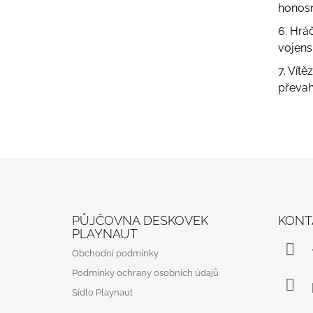
honosn
6. Hrá
vojens
7. Vít
převah
Z
Á
PŮJČOVNA DESKOVEK
KONT
P
PLAYNAUT
A
Obchodní podmínky
T
Podmínky ochrany osobních údajů
Í
Sídlo Playnaut