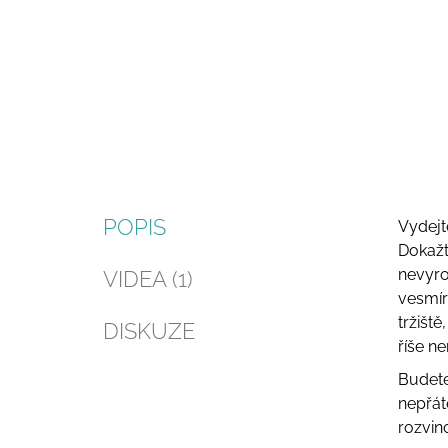
POPIS
Vydejt
Dokažte
nevyro
VIDEA (1)
vesmír
tržišt
DISKUZE
říše n
Budete
nepřát
rozvin