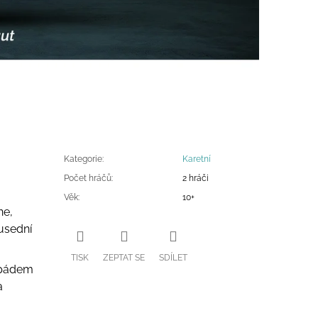
Kategorie
:
Karetní
á
Počet hráčů
:
2 hráči
Věk
:
10+
ne,
ousední
TISK
ZEPTAT SE
SDÍLET
 vpádem
a