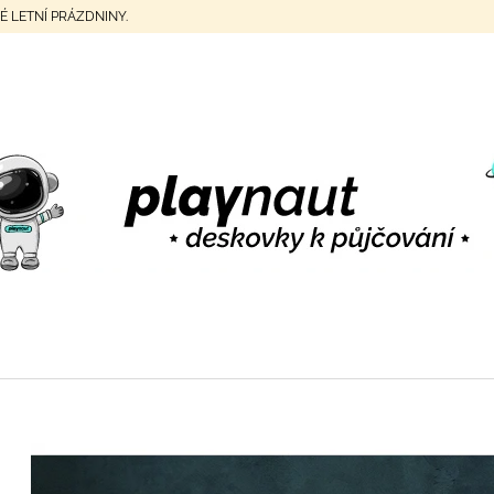
ELÉ LETNÍ PRÁZDNINY.
CO POTŘEBUJETE NAJÍT?
HLEDAT
DOPORUČUJEME
STUDENÁ VÁLKA
MÚZA