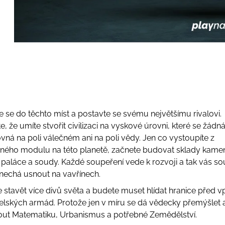
e se do těchto míst a postavte se svému největšímu rivalovi.
, že umíte stvořit civilizaci na vyskové úrovni, které se žádn
vná na poli válečném ani na poli vědy. Jen co vystoupíte z
ného modulu na této planetě, začnete budovat sklady kame
ě, paláce a soudy. Každé soupeření vede k rozvoji a tak vás s
enechá usnout na vavřínech.
 stavět více divů světa a budete muset hlídat hranice před
elských armád. Protože jen v míru se dá vědecky přemýšlet 
out Matematiku, Urbanismus a potřebné Zemědělství.