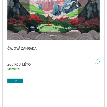
ČAJOVÁ ZAHRADA
DE
400 Kč
/ LÉTO
Máme to!
TIP