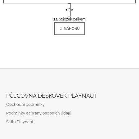
S
T
1
2
O
R
Á
23
položek celkem
V
N
L
K
NAHORU
Á
O
V
D
Á
A
N
C
Í
Í
P
R
V
K
Z
Y
Á
V
PŮJČOVNA DESKOVEK PLAYNAUT
Ý
P
P
Obchodní podmínky
A
I
Podmínky ochrany osobních údajů
S
T
U
Sídlo Playnaut
Í