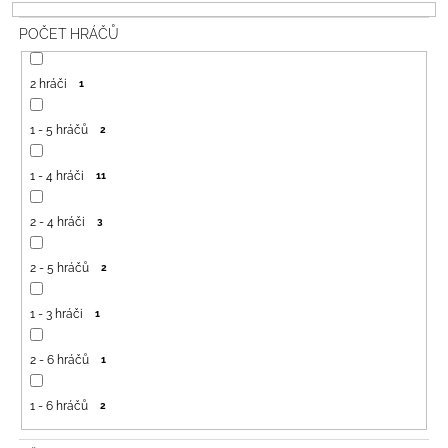
P
A
POČET HRÁČŮ
R
J
O
Í
2 hráči
1
D
T
U
?
1 - 5 hráčů
2
K
T
1 - 4 hráči
11
Ů
2 - 4 hráči
3
HLEDAT
2 - 5 hráčů
2
D
1 - 3 hráči
1
O
P
2 - 6 hráčů
1
O
R
U
1 - 6 hráčů
2
Č
U