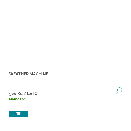
WEATHER MACHINE
DE
500 Kč
/ LÉTO
Máme to!
TIP