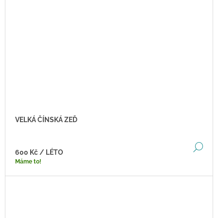
VELKÁ ČÍNSKÁ ZEĎ
DE
600 Kč
/ LÉTO
Máme to!