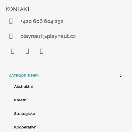
KONTAKT
+420 606 604 252
playnaut@playnaut.cz
Facebook
Instagram
YouTube
K
KATEGORIE HER
A
T
Abstraktní
E
G
O
Karetní
R
I
Strategické
E
Kooperativní