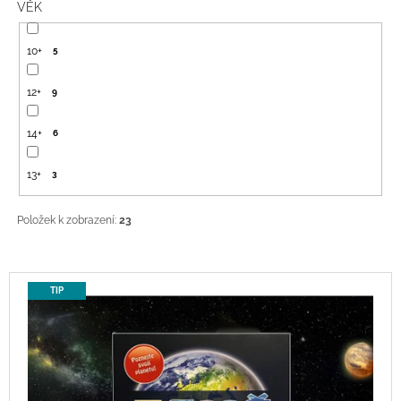
VĚK
J
E
M
10+
5
E
12+
9
ISS
VANGUARD
14+
6
900
Kč
13+
3
Položek k zobrazení:
23
V
TIP
Ý
P
I
S
P