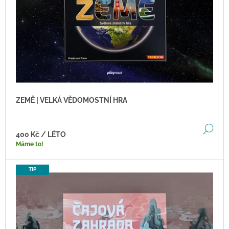
R
O
D
U
K
T
Ů
ZEMĚ | VELKÁ VĚDOMOSTNÍ HRA
DE
400 Kč
/ LÉTO
Máme to!
TIP