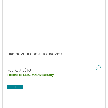
HRDINOVÉ HLUBOKÉHO HVOZDU
DE
300 Kč
/ LÉTO
Půjčeno na LÉTO. V září zase tady.
TIP