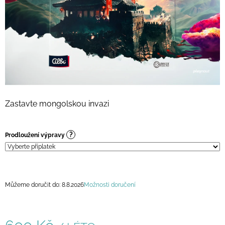
A
J
Í
T
?
Zastavte mongolskou invazi
HLEDAT
?
Prodloužení výpravy
D
O
P
O
Můžeme doručit do:
8.8.2026
Možnosti doručení
R
U
Č
U