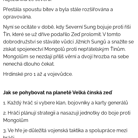
Přestála spoustu bitev a byla stále rozšiřována a
opravována.
Nyní se ocitáte v době, kdy Severní Sung bojuje proti říši
Ťin, které se už dříve podařilo Zeď prolomit. V tomto
dobrodružství se stáváte vůdci Jižních Sungů a snažíte se
získat spojenectví Mongolů proti nepřátelským Ťinům.
Mongolům se nezdají příliš věrní a dvojí hrozba na sebe
nenechá dlouho čekat.
Hrdinské pro 1 až 4 vojevůdce.
Jak se pohybovat na planetě Velká čínská zeď
1. Každý hráč si vybere klan, bojovníky a karty generálů
2. Hráči plánují strategii a nasazují jednotky do boje proti
Mongolům
3. Ve hře je důležitá vojenská taktika a spolupráce mezi
hráči