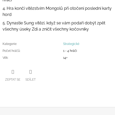
4. Hra končí vítězstvím Mongolů při otočení poslední karty
hord
5. Dynastie Sung vítězí, když se vám podaří dobýt zpět
všechny úseky Zdi a zničit všechny kočovníky
Kategorie
:
Strategické
Počet hráčů
:
1 - 4 hráči
Věk
:
14+
ZEPTAT SE
SDÍLET