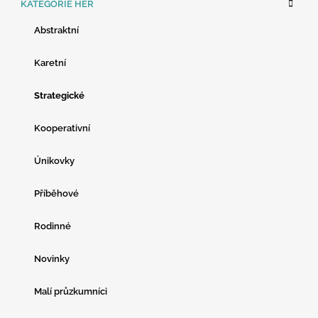
KATEGORIE HER
A
T
Abstraktní
E
G
O
Karetní
R
I
Strategické
E
Kooperativní
Únikovky
Příběhové
Rodinné
Novinky
Malí průzkumníci