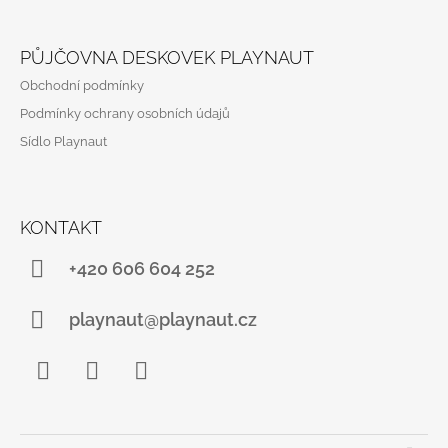
Z
Á
PŮJČOVNA DESKOVEK PLAYNAUT
P
Obchodní podmínky
A
Podmínky ochrany osobních údajů
T
Sídlo Playnaut
Í
KONTAKT
+420 606 604 252
playnaut@playnaut.cz
Facebook
Instagram
YouTube
K