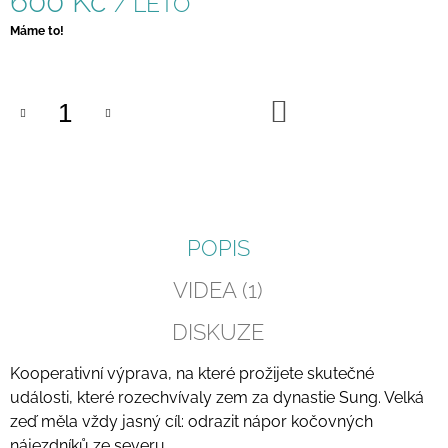
600 Kč
/ LÉTO
J
Měrná
Máme to!
E
cena:
M
E
DO
ZEMĚ
KOŠÍKU
|
VELKÁ
VĚDOMOSTNÍ
HRA
400
Kč
POPIS
VIDEA (1)
DISKUZE
Kooperativní výprava, na které prožijete skutečné
události, které rozechvívaly zem za dynastie Sung. Velká
zeď měla vždy jasný cíl: odrazit nápor kočovných
nájezdníků ze severu.