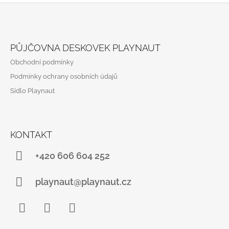
R
V
K
Z
Y
Á
V
PŮJČOVNA DESKOVEK PLAYNAUT
Ý
P
P
Obchodní podmínky
A
I
Podmínky ochrany osobních údajů
S
T
U
Sídlo Playnaut
Í
KONTAKT
+420 606 604 252
playnaut@playnaut.cz
Facebook
Instagram
YouTube