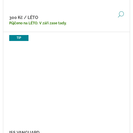
DE
300 Kč
/ LÉTO
Půjčeno na LÉTO. V září zase tady.
TIP
ISS VANGUARD