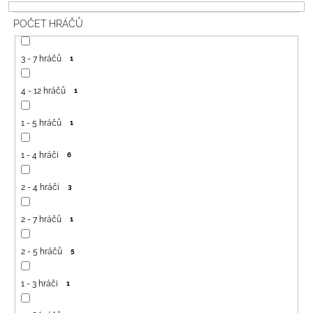
P
A
POČET HRÁČŮ
R
J
O
Í
3 - 7 hráčů
1
D
T
U
?
4 - 12 hráčů
1
K
T
1 - 5 hráčů
1
Ů
1 - 4 hráči
6
HLEDAT
2 - 4 hráči
3
D
2 - 7 hráčů
1
O
P
2 - 5 hráčů
5
O
R
U
1 - 3 hráči
1
Č
U