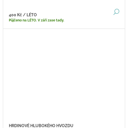
DE
400 Kč
/ LÉTO
Půjčeno na LÉTO. V září zase tady.
HRDINOVÉ HLUBOKÉHO HVOZDU