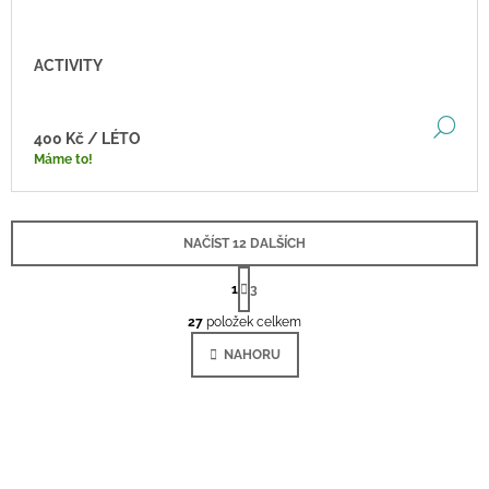
ACTIVITY
DE
400 Kč
/ LÉTO
Máme to!
NAČÍST 12 DALŠÍCH
S
T
1
3
O
R
Á
27
položek celkem
V
N
L
K
NAHORU
Á
O
V
D
Á
A
N
C
Í
Í
P