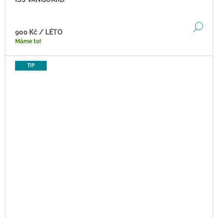
DE
900 Kč
/ LÉTO
Máme to!
TIP