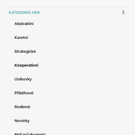
K
KATEGORIE HER
A
T
Abstraktní
E
G
O
Karetní
R
I
Strategické
E
Kooperativní
Únikovky
Příběhové
Rodinné
Novinky
Malí průzkumníci