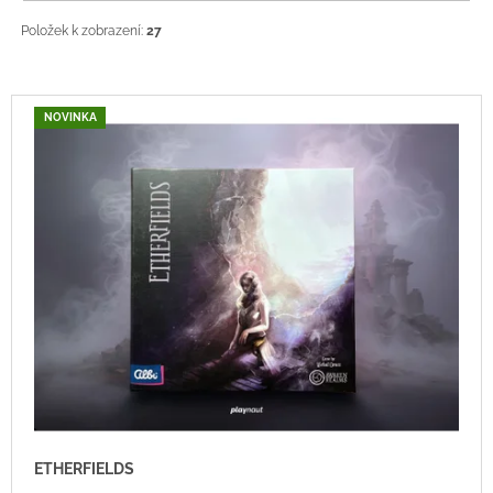
Položek k zobrazení:
27
V
NOVINKA
Ý
P
I
S
P
R
O
D
U
K
T
Ů
ETHERFIELDS