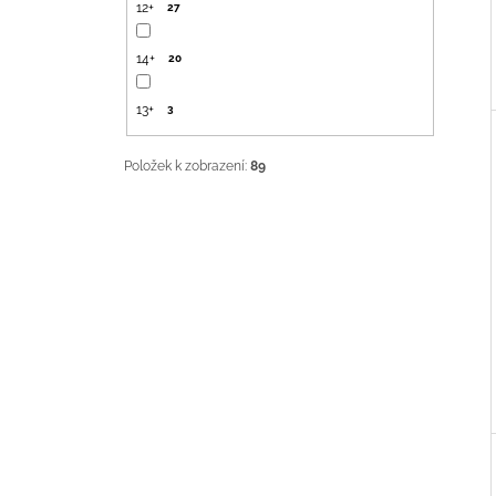
12+
27
14+
20
13+
3
Položek k zobrazení:
89