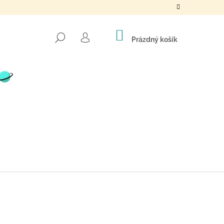
NÁKUPNÍ
HLEDAT
KOŠÍK
Prázdný košík
PŘIHLÁŠENÍ
Následující