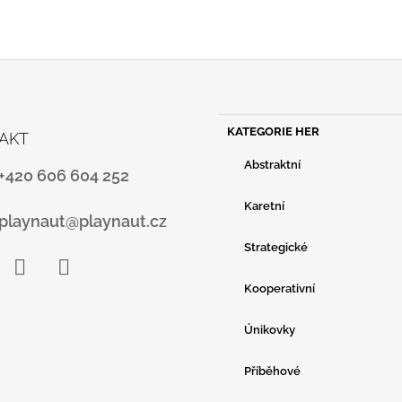
C
Í
Í
P
R
V
K
Y
K
Přeskočit
V
KATEGORIE HER
AKT
A
kategorie
Ý
T
P
Abstraktní
E
+420 606 604 252
I
G
S
O
Karetní
U
playnaut@playnaut.cz
R
I
Strategické
E
Kooperativní
ebook
Instagram
YouTube
Únikovky
Příběhové