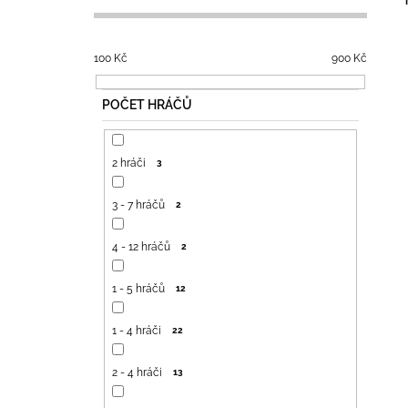
400 Kč
S
T
R
100
Kč
900
Kč
A
POČET HRÁČŮ
N
N
Í
2 hráči
3
P
A
3 - 7 hráčů
2
N
E
4 - 12 hráčů
2
L
1 - 5 hráčů
12
1 - 4 hráči
22
2 - 4 hráči
13