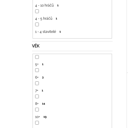
4 - 10 hráčů
1
4 - 5 hráčů
1
1 - 4 stavitelé
1
VĚK
5+
1
6+
3
7+
1
8+
14
10+
19