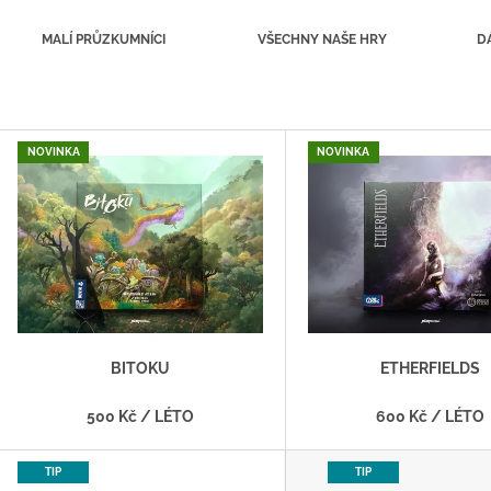
MALÍ PRŮZKUMNÍCI
VŠECHNY NAŠE HRY
D
V
NOVINKA
NOVINKA
Ý
P
S
P
R
O
D
BITOKU
ETHERFIELDS
U
500 Kč
/ LÉTO
600 Kč
/ LÉTO
K
T
TIP
TIP
Ů