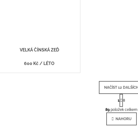
VELKÁ ČÍNSKÁ ZEĎ
600 Kč
/ LÉTO
NAČÍST 12 DALŠÍC
S
T
1
8
O
R
Á
89
položek celkem
V
N
L
K
NAHORU
Á
O
V
D
Á
A
N