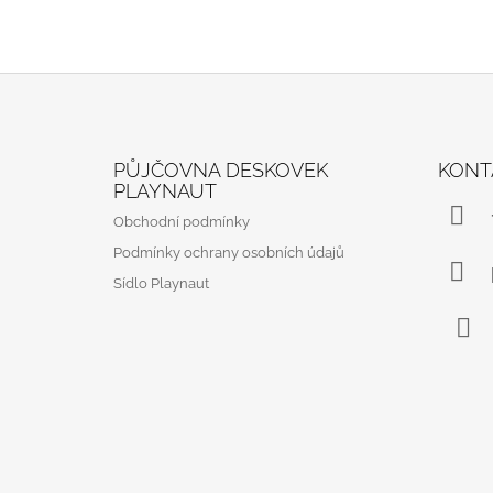
Z
Á
PŮJČOVNA DESKOVEK
KONT
P
PLAYNAUT
A
Obchodní podmínky
T
Podmínky ochrany osobních údajů
Í
Sídlo Playnaut
Fac