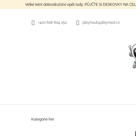
K
Přejít
Velké letní dobrodružství opět tady: PŮJČTE SI DESKOVKY NA C
na
O
ZPĚT
ZPĚT
obsah
DO
DO
Š
OBCHODU
OBCHODU
+420 606 604 252
playnaut@playnaut.cz
Í
K
Domů
Kategorie her
P
NA VLNÁCH NEZNÁMA
O