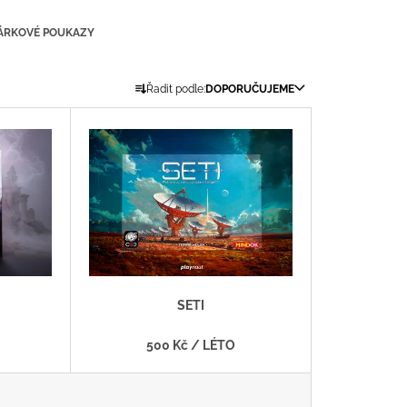
ÁRKOVÉ POUKAZY
Ř
Řadit podle:
DOPORUČUJEME
A
Z
E
N
Í
P
R
O
D
SETI
U
K
500 Kč
/ LÉTO
T
Ů