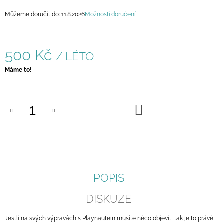
J
Můžeme doručit do:
11.8.2026
Možnosti doručení
E
M
E
500 Kč
/ LÉTO
MÚZA
Měrná
Máme to!
200
cena:
Kč
DO
KOŠÍKU
POPIS
DISKUZE
Jestli na svých výpravách s Playnautem musíte něco objevit, tak je to právě