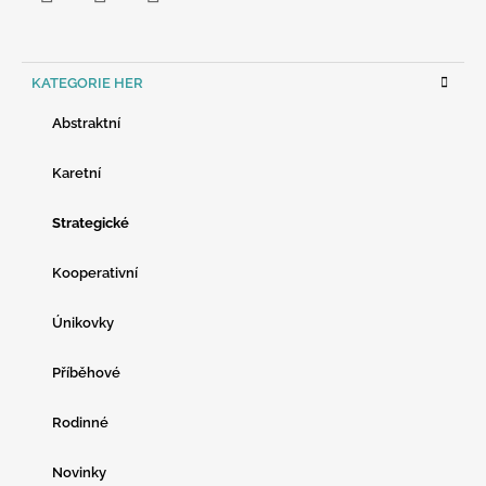
Facebook
Instagram
YouTube
K
KATEGORIE HER
A
T
Abstraktní
E
G
O
Karetní
R
I
Strategické
E
Kooperativní
Únikovky
Příběhové
Rodinné
Novinky