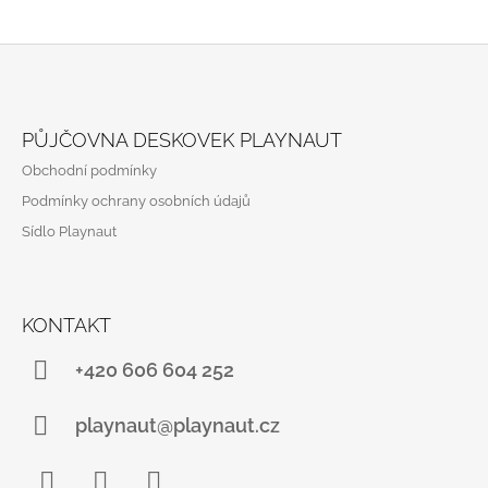
Z
Á
PŮJČOVNA DESKOVEK PLAYNAUT
P
Obchodní podmínky
A
Podmínky ochrany osobních údajů
T
Sídlo Playnaut
Í
KONTAKT
+420 606 604 252
playnaut@playnaut.cz