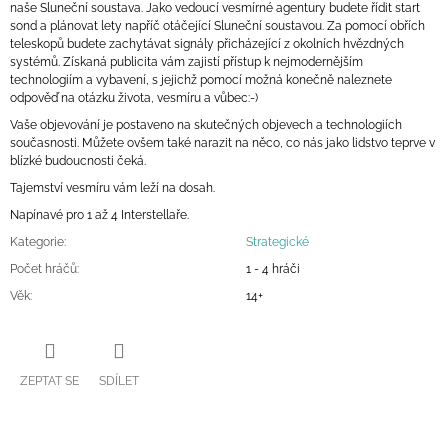
naše Sluneční soustava. Jako vedoucí vesmírné agentury budete řídit start
sond a plánovat lety napříč otáčející Sluneční soustavou. Za pomocí obřích
teleskopů budete zachytávat signály přicházející z okolních hvězdných
systémů. Získaná publicita vám zajistí přístup k nejmodernějším
technologiím a vybavení, s jejichž pomocí možná konečně naleznete
odpověď na otázku života, vesmíru a vůbec:-)
Vaše objevování je postaveno na skutečných objevech a technologiích
současnosti. Můžete ovšem také narazit na něco, co nás jako lidstvo teprve v
blízké budoucnosti čeká.
Tajemství vesmíru vám leží na dosah.
Napínavé pro 1 až 4 Interstellaře.
Kategorie
:
Strategické
Počet hráčů
:
1 - 4 hráči
Věk
:
14+
ZEPTAT SE
SDÍLET