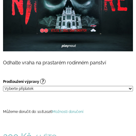
A
J
Í
T
?
Odhalte vraha na prastarém rodinném panství
HLEDAT
?
Prodloužení výpravy
D
O
P
O
Můžeme doručit do:
10.8.2026
Možnosti doručení
R
U
Č
U