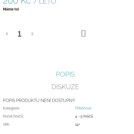
200 Kč
/ LÉTO
J
Měrná
Máme to!
E
cena:
M
E
DO
BITOKU
KOŠÍKU
500
Kč
POPIS
DISKUZE
POPIS PRODUKTU NENÍ DOSTUPNÝ
Kategorie
:
Příběhové
Počet hráčů
:
4 - 5 hráčů
Věk
:
14+