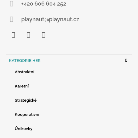
+420 606 604 252
playnaut@playnaut.cz
Facebook
Instagram
YouTube
K
KATEGORIE HER
A
T
Abstraktní
E
G
O
Karetní
R
I
Strategické
E
Kooperativní
Únikovky