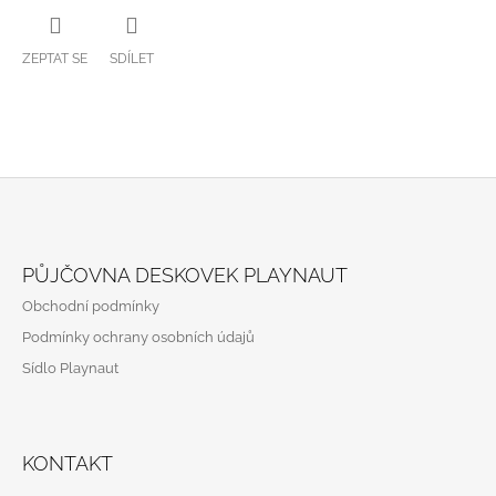
ZEPTAT SE
SDÍLET
Z
Á
PŮJČOVNA DESKOVEK PLAYNAUT
P
Obchodní podmínky
A
Podmínky ochrany osobních údajů
T
Sídlo Playnaut
Í
KONTAKT