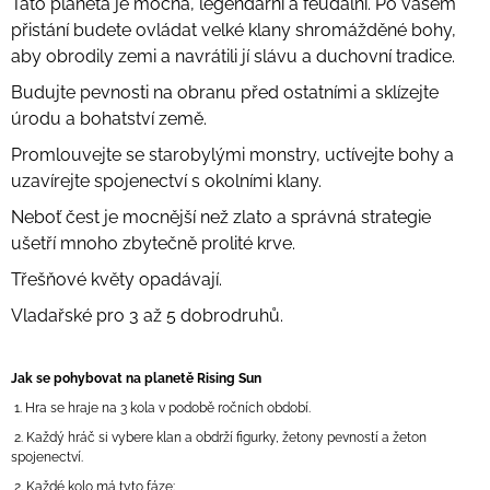
Tato planeta je mocná, legendární a feudální. Po vašem
přistání budete ovládat velké klany shromážděné bohy,
aby obrodily zemi a navrátili jí slávu a duchovní tradice.
Budujte pevnosti na obranu před ostatními a sklízejte
úrodu a bohatství země.
Promlouvejte se starobylými monstry, uctívejte bohy a
uzavírejte spojenectví s okolními klany.
Neboť čest je mocnější než zlato a správná strategie
ušetří mnoho zbytečně prolité krve.
Třešňové květy opadávají.
Vladařské pro 3 až 5 dobrodruhů.
Jak se pohybovat na planetě Rising Sun
1. Hra se hraje na 3 kola v podobě ročních období.
2. Každý hráč si vybere klan a obdrží figurky, žetony pevností a žeton
spojenectví.
2. Každé kolo má tyto fáze: