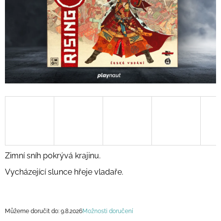
A
J
Í
T
?
HLEDAT
D
Zimní sníh pokrývá krajinu.
O
Vycházející slunce hřeje vladaře.
P
O
R
U
Č
Můžeme doručit do:
9.8.2026
Možnosti doručení
U