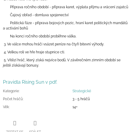
Příprava ročního období - příprava karet, výplata příjmu a vrácení zajatců
Čajový obřad - domluva spojenectví
Politická fáze - příprava bojových pozic, hraní karet politických mandátů
a uctívání bohů
Na konci ročního období proběhne válka.
3. Ve válce mohou hráči vsázet peníze na čtyři bitevní výhody.
4. Velkou roli ve hře hraje stupnice cti.
5. Vítězí hráč, který získá nejvíce bodů. V závěrečném zimním období se
ještě získávají bonusy.
Pravidla Rising Sun v pdf.
Kategorie
:
Strategické
Počet hráčů
:
3 - 5 hráčů
Věk
:
14+
ZEPTAT SE
SDÍLET