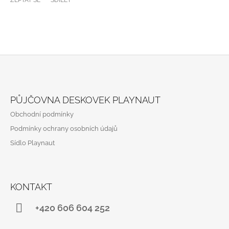
Z
Á
PŮJČOVNA DESKOVEK PLAYNAUT
P
Obchodní podmínky
A
Podmínky ochrany osobních údajů
T
Sídlo Playnaut
Í
KONTAKT
+420 606 604 252