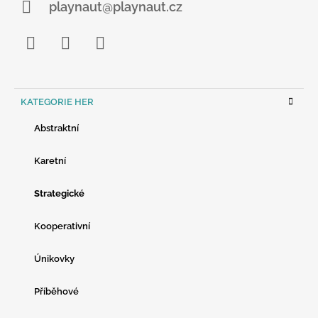
playnaut@playnaut.cz
Facebook
Instagram
YouTube
K
KATEGORIE HER
A
T
Abstraktní
E
G
O
Karetní
R
I
Strategické
E
Kooperativní
Únikovky
Příběhové