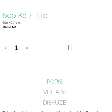
J
E
600 Kč
M
/ LÉTO
E
Měrná
600 Kč / 1 ks
cena:
Máme to!
ČAJOVÁ
ZAHRADA
400
Kč
DO
KOŠÍKU
POPIS
VIDEA (1)
DISKUZE