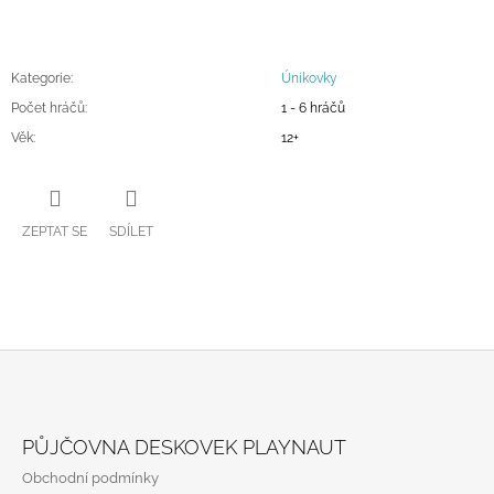
Kategorie
:
Únikovky
Počet hráčů
:
1 - 6 hráčů
Věk
:
12+
ZEPTAT SE
SDÍLET
Z
Á
PŮJČOVNA DESKOVEK PLAYNAUT
P
Obchodní podmínky
A