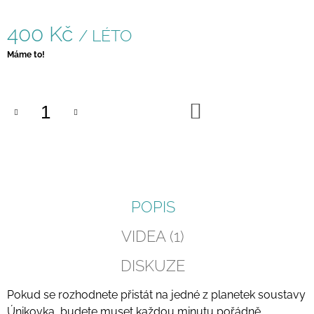
J
E
400 Kč
/ LÉTO
M
E
Měrná
Máme to!
cena:
ETHERFIELDS
600
DO
Kč
KOŠÍKU
POPIS
VIDEA (1)
DISKUZE
Pokud se rozhodnete přistát na jedné z planetek soustavy
Únikovka, budete muset každou minutu pořádně