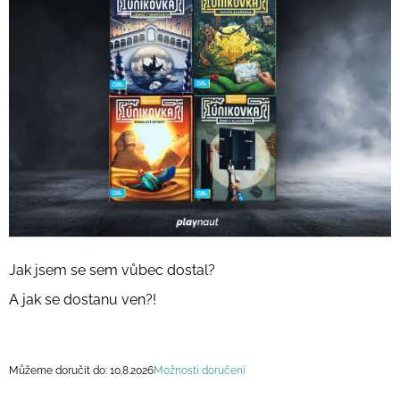
A
J
Í
T
?
HLEDAT
Jak jsem se sem vůbec dostal?
D
O
A jak se dostanu ven?!
P
O
R
U
Můžeme doručit do:
10.8.2026
Možnosti doručení
Č
U