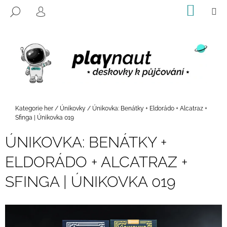
K
Přejít
NÁKUP
M
HLEDAT
na
KOŠÍK
O
PŘIHLÁŠENÍ
ZPĚT
ZPĚT
obsah
Š
Í
C
K
O
P
O
T
Domů
Kategorie her
/
Únikovky
/
Únikovka: Benátky + Eldorádo + Alcatraz +
Ř
Sfinga | Únikovka 019
E
ÚNIKOVKA: BENÁTKY +
B
ELDORÁDO + ALCATRAZ +
U
J
SFINGA | ÚNIKOVKA 019
E
T
E
N