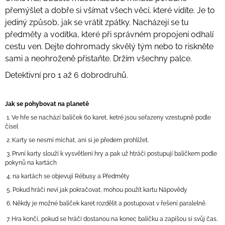
přemýšlet a dobře si všímat všech věcí, které vidíte. Je to
jediný způsob, jak se vrátit zpátky. Nacházejí se tu
předměty a vodítka, které při správném propojení odhalí
cestu ven.
Dejte dohromady skvělý tým nebo to riskněte
sami a neohroženě přistaňte.
Držím všechny palce.
Detektivní pro 1 až 6 dobrodruhů.
Jak se pohybovat na planetě
1. Ve hře se nachází balíček 60 karet, ketré jsou seřazeny vzestupně podle
čísel
2. Karty se nesmí míchat, ani si je předem prohlížet.
3. První karty slouží k vysvětlení hry a pak už htráči postupují balíčkem podle
pokynů na kartách
4. na kartách se objevují Rébusy a Předměty
5. Pokud hráči neví jak pokračovat, mohou použít kartu Nápovědy
6. Někdy je možné balíček karet rozdělit a postupovat v řešení paralelně.
7. Hra končí, pokud se hráči dostanou na konec balíčku a zapíšou si svůj čas.