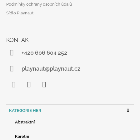
Podmínky ochrany osobních údajů
T
Sídlo Playnaut
Í
KONTAKT
+420 606 604 252
playnaut@playnaut.cz
Facebook
Instagram
YouTube
K
KATEGORIE HER
A
T
Abstraktní
E
G
O
Karetní