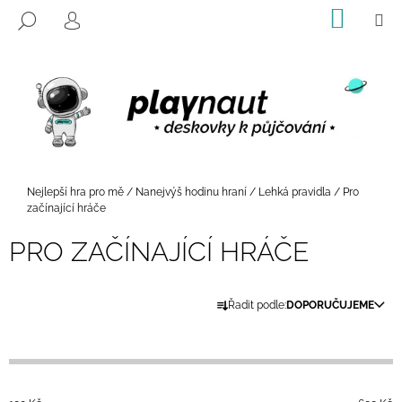
K
Přejít
NÁKUP
M
HLEDAT
na
KOŠÍK
O
PŘIHLÁŠENÍ
ZPĚT
ZPĚT
obsah
Š
Í
C
K
O
P
O
T
Domů
Nejlepší hra pro mě
/
Nanejvýš hodinu hraní
/
Lehká pravidla
/
Pro
Ř
začínající hráče
E
PRO ZAČÍNAJÍCÍ HRÁČE
B
U
Ř
J
Řadit podle:
DOPORUČUJEME
A
E
Z
T
E
E
N
N