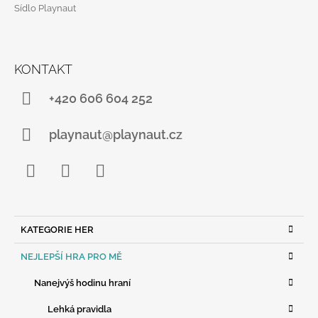
U
Sídlo Playnaut
Í
KONTAKT
+420 606 604 252
playnaut@playnaut.cz
Facebook
Instagram
YouTube
K
KATEGORIE HER
A
T
NEJLEPŠÍ HRA PRO MĚ
E
G
Nanejvýš hodinu hraní
O
R
Lehká pravidla
I