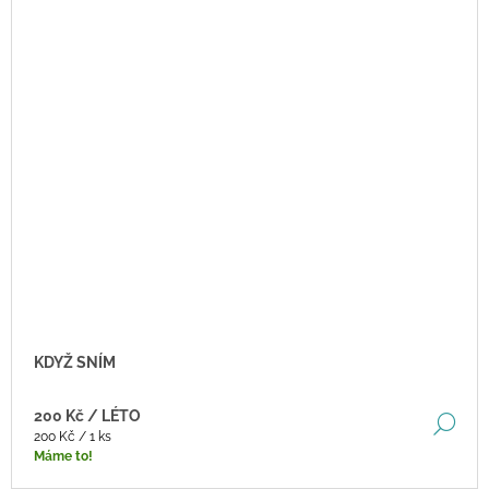
KDYŽ SNÍM
200 Kč
/ LÉTO
DE
Měrná
200 Kč / 1 ks
cena:
Máme to!