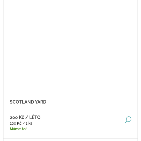
SCOTLAND YARD
200 Kč
/ LÉTO
DE
Měrná
200 Kč / 1 ks
cena:
Máme to!