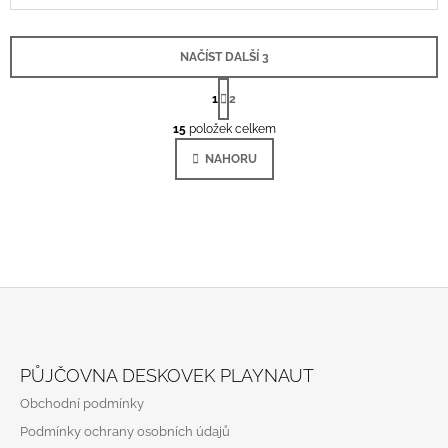
NAČÍST DALŠÍ 3
S
T
1
2
O
R
Á
15
položek celkem
V
N
L
K
NAHORU
Á
O
V
D
Á
A
N
C
Í
Í
P
R
V
K
Z
Y
Á
V
PŮJČOVNA DESKOVEK PLAYNAUT
Ý
P
P
Obchodní podmínky
A
I
Podmínky ochrany osobních údajů
S
T