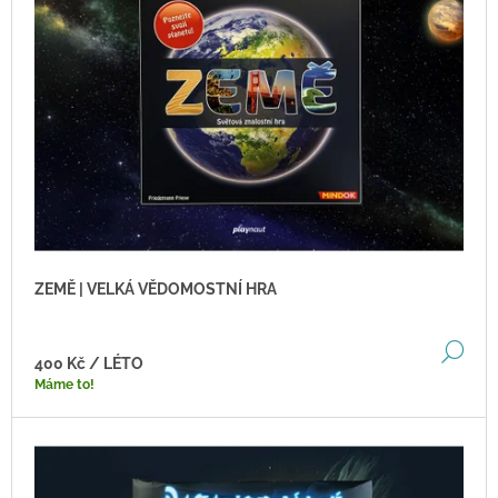
I
S
P
R
O
D
U
K
T
Ů
ZEMĚ | VELKÁ VĚDOMOSTNÍ HRA
DE
400 Kč
/ LÉTO
Máme to!