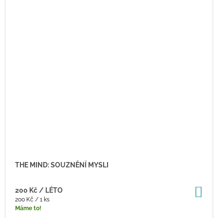
THE MIND: SOUZNĚNÍ MYSLI
DO
200 Kč
/ LÉTO
KO
Měrná
200 Kč / 1 ks
cena:
Máme to!